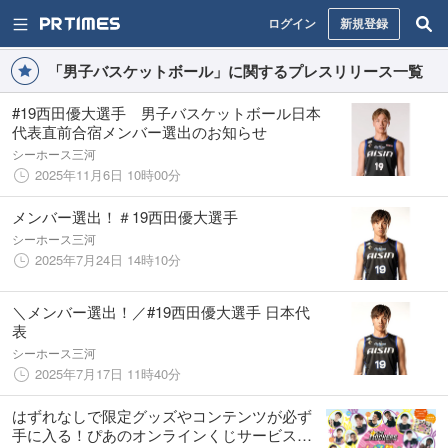
ログイン
新規登録
「男子バスケットボール」に関するプレスリリース一覧
#19西田優大選手 男子バスケットボール日本
代表直前合宿メンバー選出のお知らせ
シーホース三河
2025年11月6日 10時00分
メンバー選出！＃19西田優大選手
シーホース三河
2025年7月24日 14時10分
＼メンバー選出！／#19西田優大選手 日本代
表
シーホース三河
2025年7月17日 11時40分
はずれなしで限定グッズやコンテンツが必ず
手に入る！ぴあのオンラインくじサービス