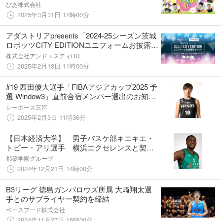
「Pickzy（ピクジー）」にて「サンロッカー
ぴあ株式会社
ズ渋谷 イースターくじ」販売開始！
2025年3月31日 12時00分
アダストリアpresents「2024-25シーズン茨城
ロボッツCITY EDITIONユニフォームお披露目
会」を2025年3月6日(木)に開催
株式会社アンドエスティHD
2025年2月18日 11時00分
#19 西田優大選手「FIBAアジアカップ2025 予
選 Window3」直前合宿メンバー選出のお知ら
せ
シーホース三河
2025年2月3日 11時36分
【日本経済大学】 男子バスケ部キエキエ・
トピー・アリ選手 横浜エクセレンスと契約
合意
都築学園グループ
2024年12月21日 14時00分
B3リーグ 徳島ガンバロウズ所属 大﨑翔太選
手とのサプライヤー契約を締結
ベースフード株式会社
2024年11月27日 16時00分