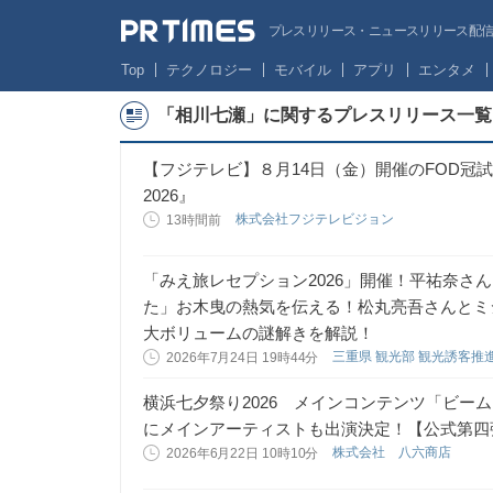
プレスリリース・ニュースリリース配信サー
Top
テクノロジー
モバイル
アプリ
エンタメ
「相川七瀬」に関するプレスリリース一覧
【フジテレビ】８月14日（金）開催のFOD冠試合 『S
2026』
株式会社フジテレビジョン
13時間前
「みえ旅レセプション2026」開催！平祐奈さ
た」お木曳の熱気を伝える！松丸亮吾さんとミ
大ボリュームの謎解きを解説！
三重県 観光部 観光誘客推
2026年7月24日 19時44分
横浜七夕祭り2026 メインコンテンツ「ビー
にメインアーティストも出演決定！【公式第四
株式会社 八六商店
2026年6月22日 10時10分