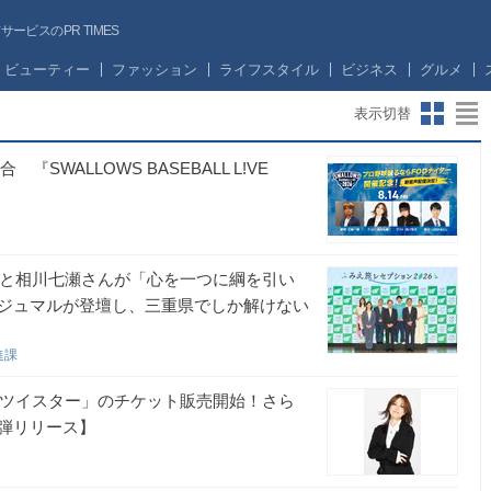
ビスのPR TIMES
ビューティー
ファッション
ライフスタイル
ビジネス
グルメ
表示切替
WALLOWS BASEBALL L!VE
んと相川七瀬さんが「心を一つに綱を引い
ジュマルが登壇し、三重県でしか解けない
進課
ムツイスター」のチケット販売開始！さら
弾リリース】