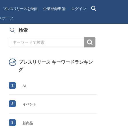
プレスリリースを受信
企業登録申請
ログイン
スポーツ
検索
検索
プレスリリース キーワードランキン
グ
1
AI
2
イベント
3
新商品