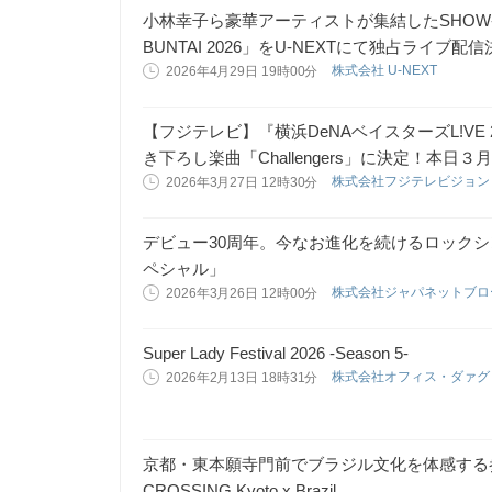
小林幸子ら豪華アーティストが集結したSHOW
BUNTAI 2026」をU-NEXTにて独占ライブ配
株式会社 U-NEXT
2026年4月29日 19時00分
【フジテレビ】『横浜DeNAベイスターズL!VE
き下ろし楽曲「Challengers」に決定！本日
株式会社フジテレビジョ
2026年3月27日 12時30分
デビュー30周年。今なお進化を続けるロック
ペシャル」
株式会社ジャパネットブ
2026年3月26日 12時00分
Super Lady Festival 2026 -Season 5-
株式会社オフィス・ダァ
2026年2月13日 18時31分
京都・東本願寺門前でブラジル文化を体感する参
CROSSING Kyoto x Brazil