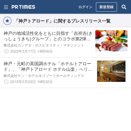
ログイン
新規登録
「神戸トアロード」に関するプレスリリース一覧
神戸の地域活性化をともに目指す「吉祥吉(き
っしょうきち)グループ」とのコラボ第2弾
「カンデオホテルズ神戸トアロード」お食事
株式会社カンデオ・ホスピタリティ・マネジメント
券付きプラン
2022年3月17日 14時00分
神戸・元町の英国調ホテル「ホテルトアロー
ド」、「神戸トアロード ホテル山楽」へリブ
ランドのお知らせ
株式会社ケン・ホテル＆リゾートホールディングス
2015年3月23日 19時32分