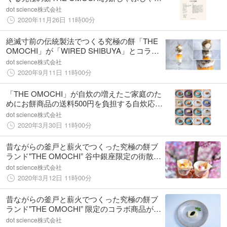
用の「とろける薄切り餅」を限定で販売。も
dot science株式会社
ちしゃぶ、もちすき焼き、モチーズ鍋のレシ
2020年11月26日 11時00分
ピも同時公開
絶滅寸前の伝統製法でつくる究極の餅「THE
OMOCHI」が「WIRED SHIBUYA」とコラボ
レーション「お餅とほうじ茶のパフェ」を期
dot science株式会社
間限定で提供開始
2020年9月11日 11時00分
「THE OMOCHI」が自炊の増えたご家庭のた
めにお餅商品の送料500円を負担する自炊応援
キャンペーンを開始
dot science株式会社
2020年3月30日 11時00分
昔ながらの釜戸と薪火でつくった究極の餅ブ
ランド"THE OMOCHI” 谷中銀座限定の街散歩
用お餅スイーツが登場
dot science株式会社
2020年3月12日 11時00分
昔ながらの釜戸と薪火でつくった究極の餅ブ
ランド"THE OMOCHI” 限定のコラボ商品が伊
勢丹新宿店に登場
dot science株式会社