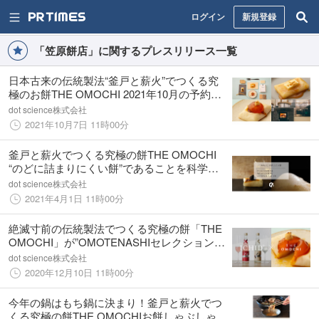
ログイン
新規登録
「笠原餅店」に関するプレスリリース一覧
日本古来の伝統製法“釜戸と薪火”でつくる究
極のお餅THE OMOCHI 2021年10月の予約受
付を開始 同時に「のどに詰まりにくい餅」と
dot science株式会社
いう分析結果を発表
2021年10月7日 11時00分
釜戸と薪火でつくる究極の餅THE OMOCHI
“のどに詰まりにくい餅”であることを科学的
に証明。食品の品質を科学的に証明する成分
dot science株式会社
分析ブランディングが発表
2021年4月1日 11時00分
絶滅寸前の伝統製法でつくる究極の餅「THE
OMOCHI」が”OMOTENASHIセレクション金
賞受賞”世界に選ばれた贅沢スパークリング酒
dot science株式会社
「ICHIDO」とコラボレーション
2020年12月10日 11時00分
今年の鍋はもち鍋に決まり！釜戸と薪火でつ
くる究極の餅THE OMOCHIお餅しゃぶしゃぶ