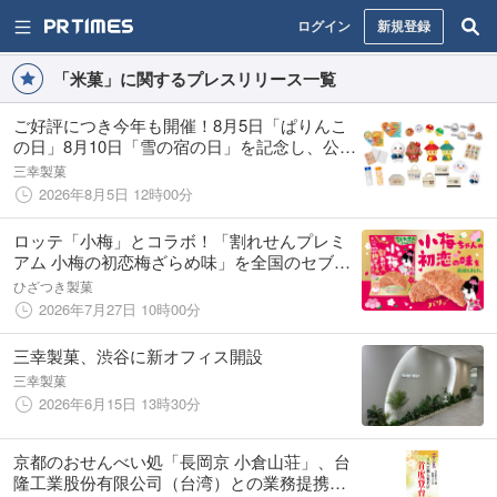
ログイン
新規登録
「米菓」に関するプレスリリース一覧
ご好評につき今年も開催！8月5日「ぱりんこ
の日」8月10日「雪の宿の日」を記念し、公式
キャラクターの多彩なグッズを期間限定でオ
三幸製菓
ンライン販売
2026年8月5日 12時00分
ロッテ「小梅」とコラボ！「割れせんプレミ
アム 小梅の初恋梅ざらめ味」を全国のセブン‐
イレブン店舗にて7月28日（火）より発売！
ひざつき製菓
2026年7月27日 10時00分
三幸製菓、渋谷に新オフィス開設
三幸製菓
2026年6月15日 13時30分
京都のおせんべい処「長岡京 小倉山荘」、台
隆工業股份有限公司（台湾）との業務提携に