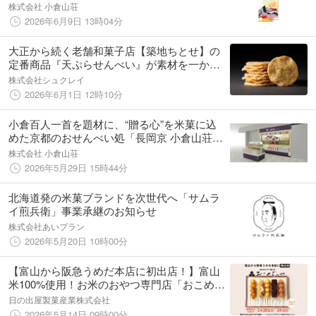
より、台湾新光三越 信義A8店内に海外1号店
株式会社 小倉山荘
をオープン！
2026年6月9日 13時04分
大正から続く老舗和菓子店【築地ちとせ】の
定番商品『天ぷらせんべい』が素材を一から
見直し、さらに美味しくなりました。
株式会社シュクレイ
2026年6月1日 12時10分
小倉百人一首を題材に、“贈る心”を米菓に込
めた京都のおせんべい処「長岡京 小倉山荘」
2026年6月2日（火） 関西国際空港 国際線新
株式会社 小倉山荘
商業エリアにオープン！
2026年5月29日 15時44分
北海道発の米菓ブランドを次世代へ「サムラ
イ煎兵衛」事業承継のお知らせ
株式会社あいプラン
2026年5月20日 10時00分
【富山から阪急うめだ本店に初出店！】富山
米100%使用！お米のおやつ専門店「おこめぢ
ゃや」が阪急うめだ本店に初登場！5月20日
日の出屋製菓産業株式会社
(水)から期間限定オープン！
2026年5月14日 09時00分