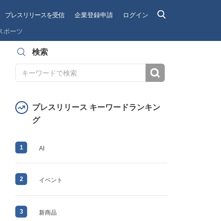
プレスリリースを受信
企業登録申請
ログイン
スポーツ
検索
検索
プレスリリース キーワードランキン
グ
1
AI
2
イベント
3
新商品