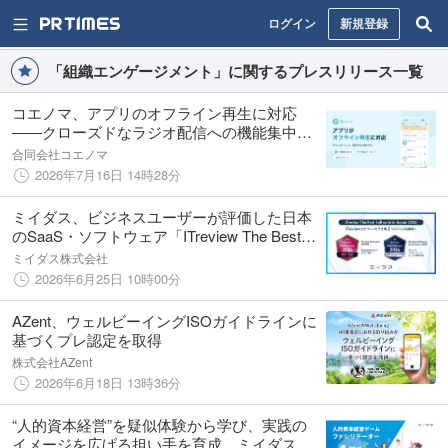
ログイン
新規登録
「組織エンゲージメント」に関するプレスリリース一覧
コエノマ、アプリのオフライン再生に対応
――クローズドなラジオ配信への機能集中を
継続
合同会社コエノマ
2026年7月16日 14時28分
ミイダス、ビジネスユーザーが評価した日本
のSaaS・ソフトウェア「ITreview The Best
Software in Japan 2026」TOP100、54位に選
ミイダス株式会社
出！
2026年6月25日 10時00分
AZent、ウェルビーイングISOガイドラインに
基づくプレ認定を取得
株式会社AZent
2026年6月18日 13時36分
“人的資本経営”を疑似体験から学び、実践の
イメージを広げる担い手を育成 ミイダス