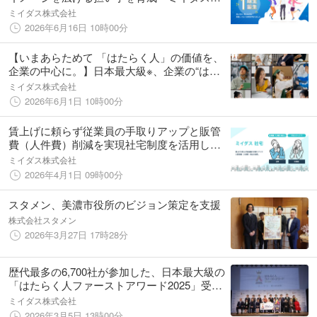
「人的資本経営ゲーム」ファシリテーター第1
ミイダス株式会社
期生9名を認定
2026年6月16日 10時00分
【いまあらためて 「はたらく人」の価値を、
企業の中心に。】日本最大級※、企業の“はた
らきがい”にフォーカスした「はたらく人ファ
ミイダス株式会社
ーストアワード2026」公式サイトオープン・
2026年6月1日 10時00分
エントリー開始
賃上げに頼らず従業員の手取りアップと販管
費（人件費）削減を実現社宅制度を活用した
「ミイダス 社宅」サービスの提供開始
ミイダス株式会社
2026年4月1日 09時00分
スタメン、美濃市役所のビジョン策定を支援
株式会社スタメン
2026年3月27日 17時28分
歴代最多の6,700社が参加した、日本最大級の
「はたらく人ファーストアワード2025」受賞
企業を発表！総勢10社が発信する、はたらく
ミイダス株式会社
人ファーストな企業の取り組み
2026年3月5日 13時00分