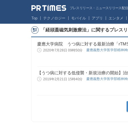
プレスリリース・ニュースリリース配信サー
Top
テクノロジー
モバイル
アプリ
エンタメ
「経頭蓋磁気刺激療法」に関するプレスリ
慶應大学病院 うつ病に対する最新治療「rTM
慶應義塾大学医学部精神
2020年7月28日 09時50分
【うつ病に対する低侵襲・新規治療の開始】治療
慶應義塾大学医学部精神
2019年2月21日 15時40分