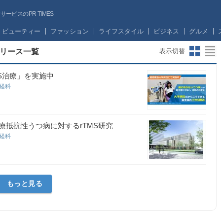
ビスのPR TIMES
ビューティー
ファッション
ライフスタイル
ビジネス
グルメ
リース一覧
表示切替
S治療」を実施中
神経科
抵抗性うつ病に対するrTMS研究
神経科
もっと見る