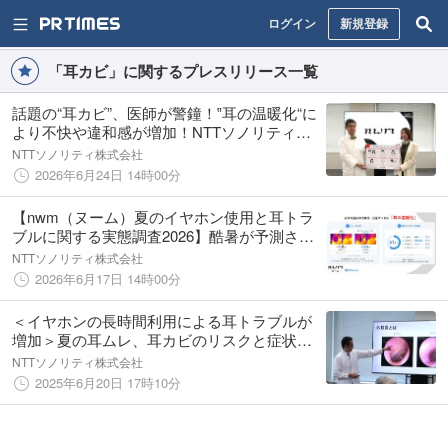
ログイン
新規登録
「耳カビ」に関するプレスリリース一覧
話題の“耳カビ”、医師が警鐘！‟耳の温暖化“に
より不快や違和感が増加！NTTソノリティ
nwm（ヌーム）夏のイヤホンリスクと対策に
NTTソノリティ株式会社
ついて発表
2026年6月24日 14時00分
【nwm（ヌーム）夏のイヤホン使用と耳トラ
ブルに関する実態調査2026】酷暑が予測され
る今年の夏は“耳の温暖化”に注意！約6割が夏
NTTソノリティ株式会社
のイヤホンに不快感。密閉型とオープンイヤ
2026年6月17日 14時00分
ー型で耳温度上昇は最大3倍差。
＜イヤホンの長時間利用による耳トラブルが
増加＞夏の耳ムレ、耳カビのリスクと症状を
解説するセミナーを実施。解決策としてオー
NTTソノリティ株式会社
プンイヤーの優位性についても解説
2025年6月20日 17時10分