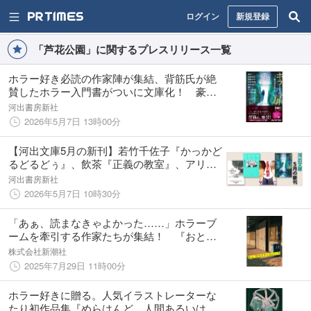
ログイン
新規登録
「芦花公園」に関するプレスリリース一覧
ホラー好き必読の作家陣が集結、背筋氏が絶
賛したホラー入門書がついに文庫化！ 豪華
アンソロジー『ホラーの扉』（株式会社闇・
河出書房新社
編著）5月7日発売！
2026年5月7日 13時00分
【河出文庫5月の新刊】若竹千佐子『かっかど
るどるどぅ』、飲茶『正義の教室』、アリ・
スミス／岸本佐知子訳『五月 その他の短
河出書房新社
篇』、株式会社闇編著『ホラーの扉』、石ノ
2026年5月7日 10時30分
森章太郎『集団ヒーロー誕生』、豪華5点！
「あぁ、読まなきゃよかった……」ホラーブ
ームを牽引する作家たちが集結！ 『おとど
けものです。—あなたに届いた6つの恐怖—』
株式会社新潮社
が7月29日（火）に新潮文庫nexより発売。
2025年7月29日 11時00分
ホラー好きに贈る。人気イラストレーターな
たり初作品集『めらはんど 人間あるいはヒ