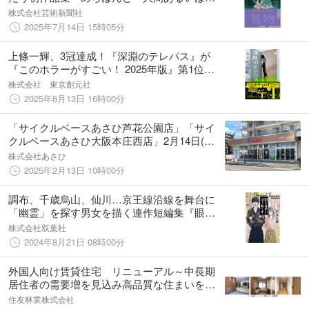
ト』が7月22日に発売。
株式会社芸術新聞社
2025年7月14日 15時05分
上條一輝、3冠達成！『深淵のテレパス』が
『このホラーがすごい！ 2025年版』第1位を
獲得！
株式会社 東京創元社
2025年6月13日 16時00分
「サイクルベースあさひ芦花公園店」「サイ
クルベースあさひ大阪本庄西店」2月14日(金)
に２店舗同時にオープン
株式会社あさひ
2025年2月13日 10時00分
調布、千歳烏山、仙川…京王線沿線を舞台に
「幽霊」を探す男女を描く連作短編集『眼下
は昏い京王線です』が8月28日に双葉社より発
株式会社双葉社
売！
2024年8月21日 08時00分
外国人向け賃貸住宅 リニューアル～中長期
居住者の需要増を見込み高品質な住まいを提
供～
住友林業株式会社