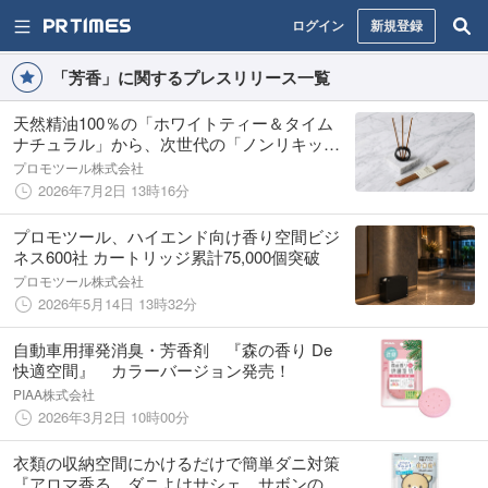
ログイン
新規登録
「芳香」に関するプレスリリース一覧
天然精油100％の「ホワイトティー＆タイム
ナチュラル」から、次世代の「ノンリキッド
フレグランススティック」『セントSTICK』
プロモツール株式会社
が新発売。
2026年7月2日 13時16分
プロモツール、ハイエンド向け香り空間ビジ
ネス600社 カートリッジ累計75,000個突破
プロモツール株式会社
2026年5月14日 13時32分
自動車用揮発消臭・芳香剤 『森の香り De
快適空間』 カラーバージョン発売！
PIAA株式会社
2026年3月2日 10時00分
衣類の収納空間にかけるだけで簡単ダニ対策
『アロマ香る ダニよけサシェ サボンの香