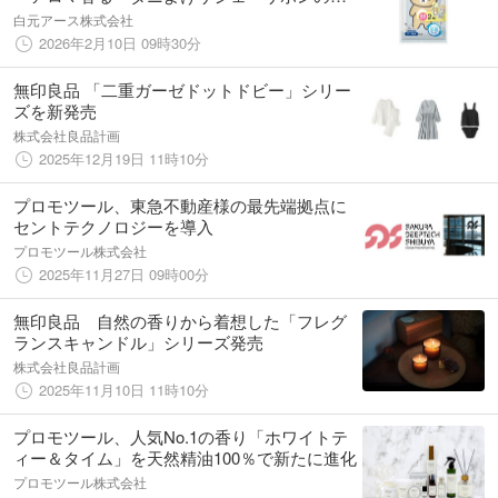
り リラックマ』数量限定発売
白元アース株式会社
2026年2月10日 09時30分
無印良品 「二重ガーゼドットドビー」シリー
ズを新発売
株式会社良品計画
2025年12月19日 11時10分
プロモツール、東急不動産様の最先端拠点に
セントテクノロジーを導入
プロモツール株式会社
2025年11月27日 09時00分
無印良品 自然の香りから着想した「フレグ
ランスキャンドル」シリーズ発売
株式会社良品計画
2025年11月10日 11時10分
プロモツール、人気No.1の香り「ホワイトテ
ィー＆タイム」を天然精油100％で新たに進化
プロモツール株式会社