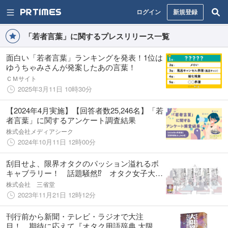
ログイン
新規登録
「若者言葉」に関するプレスリリース一覧
面白い「若者言葉」ランキングを発表！1位は
ゆうちゃみさんが発案したあの言葉！
ＣＭサイト
2025年3月11日 10時30分
【2024年4月実施】【回答者数25,246名】「若
者言葉」に関するアンケート調査結果
株式会社メディアシーク
2024年10月11日 12時00分
刮目せよ、限界オタクのパッション溢れるボ
キャブラリー！ 話題騒然⁉ オタク女子大生
が編んだ背後注意の「オタク用語辞典 大限
株式会社 三省堂
界」、満を持して壮絶刊行。
2023年11月21日 12時12分
刊行前から新聞・テレビ・ラジオで大注
目！ 期待に応えて『オタク用語辞典 大限