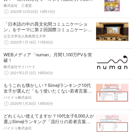
界』、限界突破で堂々出版！！
株式会社 三省堂
2023年10月23日 10時10分
「日本語の中の異文化間コミュニケーショ
ン」をテーマに第２回国際コミュニケーショ
ンコース講演会を開催【島根県立大学】
公立大学法人島根県立大学
2022年1月19日 11時00分
WEBメディア「numan」月間1,100万PVを突
破！
株式会社サイバード
2021年2月12日 16時00分
もうこれも懐かしい？Simejiランキング10代
女子が選んだ「もう使いたくない若者言葉・
略語TOP10」
バイドゥ株式会社
2020年1月30日 14時00分
どれくらい使えてますか？10代女子8,000人が
選ぶSimejiランキング「流行りの若者言葉・
略語TOP10」！
バイドゥ株式会社