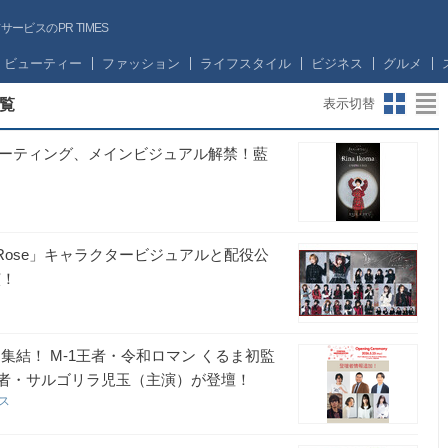
ビスのPR TIMES
ビューティー
ファッション
ライフスタイル
ビジネス
グルメ
覧
表示切替
ミーティング、メインビジュアル解禁！藍
Rose」キャラクタービジュアルと配役公
演！
ゲスト集結！ M-1王者・令和ロマン くるま初監
C王者・サルゴリラ児玉（主演）が登壇！
イス