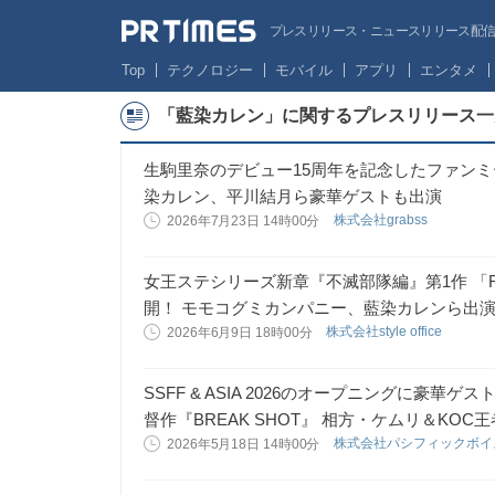
プレスリリース・ニュースリリース配信サー
Top
テクノロジー
モバイル
アプリ
エンタメ
「藍染カレン」に関するプレスリリース一
生駒里奈のデビュー15周年を記念したファン
染カレン、平川結月ら豪華ゲストも出演
株式会社grabss
2026年7月23日 14時00分
女王ステシリーズ新章『不滅部隊編』第1作 「
開！ モモコグミカンパニー、藍染カレンら出
株式会社style office
2026年6月9日 18時00分
SSFF & ASIA 2026のオープニングに豪華
督作『BREAK SHOT』 相方・ケムリ＆KO
株式会社パシフィックボ
2026年5月18日 14時00分