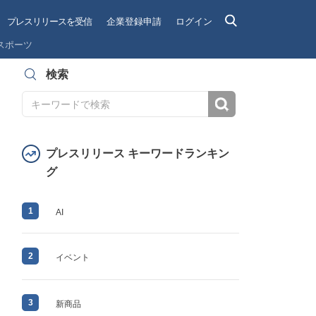
プレスリリースを受信
企業登録申請
ログイン
スポーツ
検索
検索
プレスリリース キーワードランキン
グ
1
AI
2
イベント
3
新商品