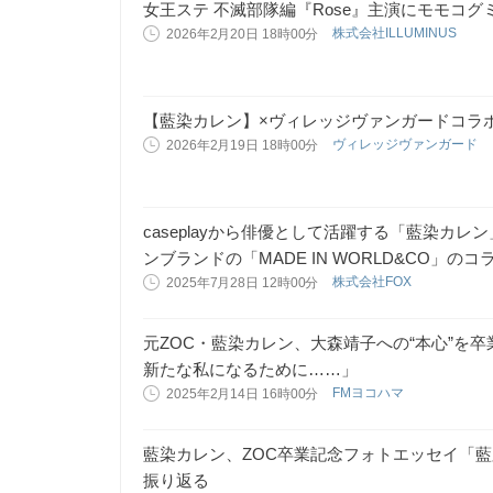
女王ステ 不滅部隊編『Rose』主演にモモコ
株式会社ILLUMINUS
2026年2月20日 18時00分
【藍染カレン】×ヴィレッジヴァンガードコラ
ヴィレッジヴァンガード
2026年2月19日 18時00分
caseplayから俳優として活躍する「藍染カ
ンブランドの「MADE IN WORLD&CO」
株式会社FOX
2025年7月28日 12時00分
元ZOC・藍染カレン、大森靖子への“本心”を
新たな私になるために……」
FMヨコハマ
2025年2月14日 16時00分
藍染カレン、ZOC卒業記念フォトエッセイ「藍
振り返る