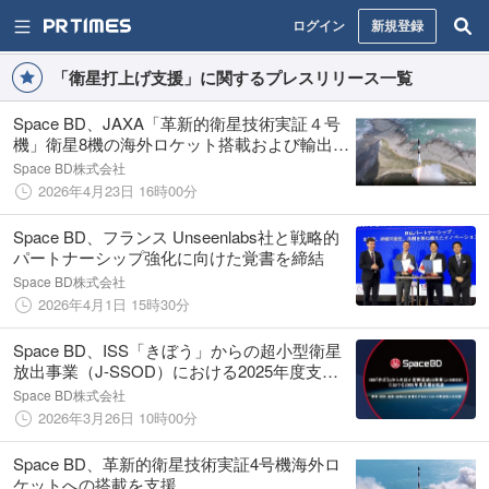
ログイン
新規登録
「衛星打上げ支援」に関するプレスリリース一覧
Space BD、JAXA「革新的衛星技術実証４号
機」衛星8機の海外ロケット搭載および輸出・
輸送支援業務を実施
Space BD株式会社
2026年4月23日 16時00分
Space BD、フランス Unseenlabs社と戦略的
パートナーシップ強化に向けた覚書を締結
Space BD株式会社
2026年4月1日 15時30分
Space BD、ISS「きぼう」からの超小型衛星
放出事業（J-SSOD）における2025年度支援
を完遂
Space BD株式会社
2026年3月26日 10時00分
Space BD、革新的衛星技術実証4号機海外ロ
ケットへの搭載を支援