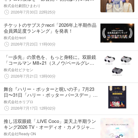
（金）13時より開幕！
株式会社劇団ひまわり
2026年7月30日 22時25分
チケットのサブスクrecri「2026年上半期作品
会員満足度ランキング」を発表！
株式会社recri
2026年7月23日 11時00分
「一歩先」の景色を、もっと身軽に。双眼鏡
「コールマン M8×21（スノウ/ペールグレ
ー）」、「コールマン M10×21 (W)（チャコ
株式会社ビクセン
ール）」を7月24日（金）に発売
2026年7月21日 13時00分
舞台『ハリー・ポッターと呪いの子』7月23
日〜31日「ハリー・ポッター バースデー」特
別企画開催決定！スペシャルカーテンコール
株式会社ホリプロ
実施！
2026年7月17日 12時02分
推し活双眼鏡「.LIVE Coco」楽天上半期ラン
キング2026 TV・オーディオ・カメラジャン
ル第11位入賞──2025年間ランキングに続く
株式会社Ready ON