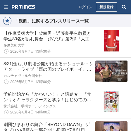
ログイン
新規登録
「観劇」に関するプレスリリース一覧
【多摩美術大学】柴幸男・近藤良平ら教員と
学生80名が挑む舞台「びびび」第2弾『大工』
を彩の国さいたま芸術劇場にて上演
多摩美術大学
2026年8月7日 13時30分
8/21(金)より劇場公開が始まるナショナル・シ
アター・ライブ『西の国のプレイボーイ』の
日本劇場公開に向けた予告編が完成しまし
カルチャヴィル合同会社
た。日本に居ながらにして良質なアイルラン
2026年8月7日 12時00分
ド劇を映画館で観劇できます。
予約開始から「かわいい！」と話題★ 『サ
ンリオキャラクターズと学ぶ！はじめての歌
舞伎』表紙解禁！
株式会社 学研ホールディングス
2026年8月4日 14時00分
劇団ひまわりの舞台『BEYOND DAWN』 ゲ
ネプロの模様を一部公開！初演は7月31日