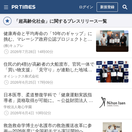
ログイン
新規登録
「超高齢化社会」に関するプレスリリース一覧
健康寿命と平均寿命の「10年のギャップ」に
挑む。マレーシア政府公認プロジェクトと、
日本の整形外科専門医がサステナブルな「エ
(株)キュアレ
シカル・ツバメの巣」の共同臨床検証を開始
2026年7月28日 14時00分
住民の約4割が高齢者の大船渡市。官民一体で
「買い物支援」「見守り」が連動した地域づ
くりへ 移動スーパーとくし丸を活用した
オイシックス株式会社
「見守り協定」を6/25(木)に締結
2026年6月25日 17時09分
日本医専、柔道整復学科で「健康運動実践指
導者」資格取得が可能に。～公益財団法人 健
康・体力づくり事業財団より養成校として認
学校法人敬心学園
定～
2026年6月4日 10時02分
救急救命学博士が名護市の救急搬送改革に参
画―2026年度に全国初モデル実証開始へ