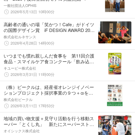
一般社団法人OPHIS
2026年5月13日 10時00分
高齢者の通いの場「笑かつ！Cafe」がドイツ
の国際デザイン賞 iF DESIGN AWARD 2026
を受賞
株式会社ルネサンス
2026年4月28日 14時00分
いつまでも慣れ親しんだ食事を 第11回介護
食品・スマイルケア食コンクール「飲み込む
ことに問題がある人（嚥下困難者）向けの食
キユーピー株式会社
品部門」で「やさしい献立 なめらかさつまい
2026年3月31日 11時00分
もと栗のきんとん」が金賞を受賞
（株）ビークルは、経産省オレンジイノベー
ションプロジェクト採択事業の９つ＋αを紹
介した書籍「高齢者に優しい製品とサービス
株式会社ビークル
ガイド」を３月１２日に発売します。
2026年3月11日 17時53分
地域の買い物支援＋見守り活動を行う移動ス
ーパー「とくし丸」 新たにスーパーストア
と提携し、青森県西北地域での移動販売を再
オイシックス株式会社