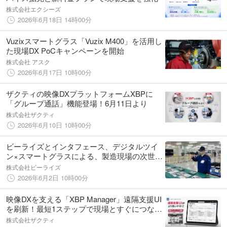
株式会社エクシーズ
2026年6月18日 14時00分
Vuzixスマートグラス「Vuzix M400」を活用し
た現場DX PoCキャンペーンを開始
株式会社 アスク
2026年6月17日 10時00分
ザクティの映像DXプラットフォームXBPに
「グループ通話」機能登場！6月11日より
株式会社ザクティ
2026年6月10日 10時00分
ビーライズとインタフェース、デジタルツイ
ン×スマートグラスによる、製造現場の次世代
運用基盤の実証実験を完了
株式会社ビーライズ
2026年6月2日 10時00分
映像DXを支える「XBP Manager」遠隔支援UI
を刷新！最短1ステップで現場とすぐにつなが
る
株式会社ザクティ