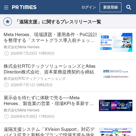
ログイン
新規登録
「遠隔支援」に関するプレスリリース一覧
Meta Heroes、現場課題・運用条件・PoC設計
を整理する「スマートグラス導入前チェック
リスト」を公開
株式会社Meta Heroes
2026年7月23日 10時00分
株式会社RTCテックソリューションズとAtlas
Direction株式会社、資本業務提携契約を締結
株式会社RTCテックソリューションズ
2026年7月1日 09時25分
展示会を待たずに体験で売る──Meta
Heroes、製造業の営業・現場KPIを革新する
最新XR資料2種を公開
株式会社Meta Heroes
2026年6月26日 17時00分
遠隔支援システム「XVision Support」対応デ
バイス拡充と新料金プランで現場支援を強化