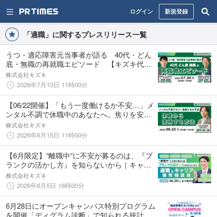
ログイン
新規登録
「適職」に関するプレスリリース一覧
うつ・適応障害元当事者が語る 40代・どん
底・無職の再就職エピソード 【キズキ代表×
元利用者対談イベント】
株式会社キズキ
2026年7月13日 11時00分
【06/22開催】「もう一度働けるか不安…」メ
ンタル不調で休職中のあなたへ。焦りを安心
に変える「休職から復職する方法」【無料／
株式会社キズキ
オンライン】
2026年6月15日 11時00分
【6月限定】“離職中”に不安が募るのは、『ブ
ランクの活かし方』を知らないから｜キャリ
ア×支援のプロが徹底サポート！適職＆キャリ
株式会社キズキ
ア個別相談会を開催【完全無料】
2026年6月5日 16時00分
6月28日にオープンキャンパス特別プログラム
を開催「ディグラム診断」で知られる統計学