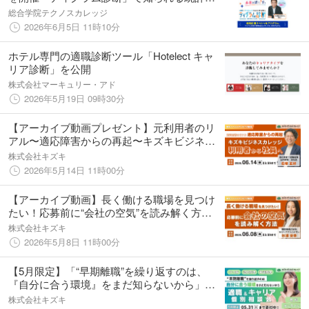
データ評論家 木原誠太郎氏が特別ゲストと
総合学院テクノスカレッジ
して登壇
2026年6月5日 11時10分
ホテル専門の適職診断ツール「Hotelect キャ
リア診断」を公開
株式会社マーキュリー・アド
2026年5月19日 09時30分
【アーカイブ動画プレゼント】元利用者のリ
アル〜適応障害からの再起〜キズキビジネス
カレッジ利用者から社員へ【無料＆期間限
株式会社キズキ
定】
2026年5月14日 11時00分
【アーカイブ動画】長く働ける職場を見つけ
たい！応募前に“会社の空気”を読み解く方法
【無料＆期間限定】
株式会社キズキ
2026年5月8日 11時00分
【5月限定】「“早期離職”を繰り返すのは、
『自分に合う環境』をまだ知らないから」キ
ャリア×支援のプロが徹底サポート！適職＆キ
株式会社キズキ