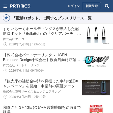
ログイン
新規登録
「配膳ロボット」に関するプレスリリース一覧
すかいらーくホールディングスが導入した配
膳ロボット『BellaBot』の「クリアポーチ」を
すかいらーくグループの一部店舗で限定数発
株式会社エイコー
売開始！
2026年7月10日 12時00分
【株式会社パートナーリンク × USEN
Business Design株式会社】飲食店向け店舗
DX商材の展示会イベント「Uメシ」を共同企
株式会社パートナーリンク
画・開催
2026年6月1日 09時00分
「観光庁の補助金申請を見据えた事前検証キ
ャンペーン」を開始！申請前の実証データ取
得を支援し、ハイクラスホテルの世界観に適
株式会社正興サービス＆エンジニアリング
した下膳ロボットの導入を後押しします
2026年3月24日 10時10分
和食さと 3月13日(金)から営業時間を24時まで
延長