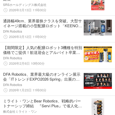
SRSホールディングス株式会社
2026年3月13日 11時00分
通路幅49cm、業界最狭クラスを突破。大型サ
イネージ搭載の小型配膳ロボット「KEENON
T11」を販売開始
DFA Robotics
2026年3月12日 11時00分
【期間限定】人気の配膳ロボット3機種を特別
価格でご提供！歓送迎会とアルバイト卒業シ
ーズンの“人手不足解消”をサポート
DFA Robotics
2026年2月6日 10時00分
DFA Robotics、業界最大級のオンライン展示
会「ITトレンドEXPO2026 Spring」出展のお
知らせ
DFA Robotics
2026年1月23日 11時00分
ミライト・ワンとBear Robotics、戦略的パー
トナーシップ締結 『Servi Plus』で省人化と
新たな価値創造を推進
株式会社ミライト・ワン