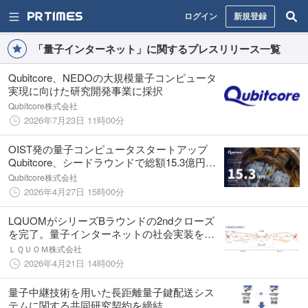
ログイン
新規登録
「量子インターネット」に関するプレスリリース一覧
Qubitcore、NEDOの大規模量子コンピュータ
実現に向けた研究開発事業に採択
Qubitcore株式会社
2026年7月23日 11時00分
OIST発の量子コンピュータスタートアップ
Qubitcore、シードラウンドで総額15.3億円を
調達
Qubitcore株式会社
2026年4月27日 15時00分
LQUOMがシリーズBラウンドの2ndクローズ
を完了。量子インターネットの社会実装を目
指す
ＬＱＵＯＭ株式会社
2026年4月21日 14時00分
量子中継技術を用いた長距離量子鍵配送シス
テムに関する共同研究契約を締結