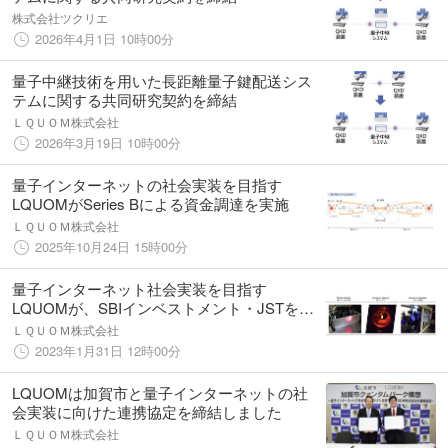
株式会社ツクリエ
2026年4月1日 10時00分
量子中継技術を用いた長距離量子鍵配送シス
テムに関する共同研究契約を締結
ＬＱＵＯＭ株式会社
2026年3月19日 10時00分
量子インターネットの社会実装を目指す
LQUOMがSeries Bによる資金調達を実施
ＬＱＵＯＭ株式会社
2025年10月24日 15時00分
量子インターネット社会実装を目指す
LQUOMが、SBIインベストメント・JSTを
Lead VCとするSeries A資金調達を実施
ＬＱＵＯＭ株式会社
2023年1月31日 12時00分
LQUOMは加賀市と量子インターネットの社
会実装に向けた連携協定を締結しました
ＬＱＵＯＭ株式会社