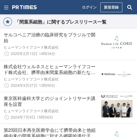
ログイン
新規登録
「間葉系細胞」に関するプレスリリース一覧
サルコペニア治療の臨床研究をブラジルで開
始
ヒューマンライフコード株式会社
2025年2月13日 14時34分
株式会社ウェルネスとヒューマンライフコー
ド株式会社、臍帯由来間葉系細胞の新たな可
能性に挑戦
ヒューマンライフコード株式会社
2024年9月27日 13時00分
東京医科歯科大学とのジョイントリサーチ講
座を設置
ヒューマンライフコード株式会社
2024年7月9日 15時56分
第23回日本再生医療学会にて臍帯由来と他組
織由来の間葉系細胞に対する網羅的遺伝子発