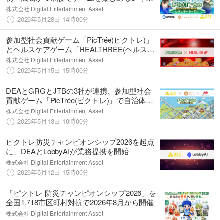
ラーシーズン開催決定！
株式会社 Digital Entertainment Asset
2026年5月28日 14時00分
参加型社会貢献ゲーム「PicTrée(ピクトレ)」
とヘルスケアゲーム「HEALTHREE(ヘルスリ
ー)」がコラボ！
株式会社 Digital Entertainment Asset
2026年5月15日 15時00分
DEAとGRGとJTBの3社が連携、参加型社会
貢献ゲーム「PicTrée(ピクトレ)」で自治体の
インフラ課題を解決へ
株式会社 Digital Entertainment Asset
2026年5月13日 10時00分
ピクトレ防災チャンピオンシップ2026を起点
に、DEAとLobbyAIが業務提携を開始
株式会社 Digital Entertainment Asset
2026年5月12日 15時00分
「ピクトレ 防災チャンピオンシップ2026」を
全国1,718市区町村対抗で2026年8月から開催
株式会社 Digital Entertainment Asset