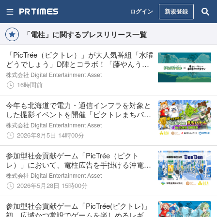
ログイン
新規登録
「電柱」に関するプレスリリース一覧
「PicTrée（ピクトレ）」が大人気番組「水曜
どうでしょう」D陣とコラボ！「藤やんうれ
しーピクトレ対決列島」開催決定
株式会社 Digital Entertainment Asset
16時間前
今年も北海道で電力・通信インフラを対象と
した撮影イベントを開催「ピクトレまちバト
ル in 北海道 2026夏」を8月8日(土)より開始
株式会社 Digital Entertainment Asset
2026年8月5日 14時00分
参加型社会貢献ゲーム「PicTrée（ピクト
レ）」において、電柱広告を手掛ける沖電企
業と協業しリアルとデジタルを横断した「新
株式会社 Digital Entertainment Asset
型電柱広告」の実証試験を沖縄県那覇市にて
2026年5月28日 15時00分
開始
参加型社会貢献ゲーム「PicTrée(ピクトレ)」
初 広域かつ常設でゲームを楽しめるレギュ