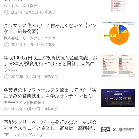
ワンドット株式会社
2024年12月5日 16時00分
タワマンに住みたい？住みたくない？【アン
ケート結果発表】
株式会社ドリームプランニング
2024年8月25日 09時00分
年収1000万円以上の投資状況と金融意識、お
よそ8割が投資を行っていると回答、人気の投
資・節税方法とは
ファモア
2023年10月24日 10時00分
各業界のトップセールスを輩出してきた『実
証済みの営業技術』を学ぶオンラインセミナ
ー
アチーブメント株式会社
2022年10月31日 10時46分
宅配型フリーペーパーを発行のぱど、株式会
社ネクスウェイと協業し、富裕層・高所得者
層にターゲットを絞ったDM発送サービスを展
TISインテックグループ