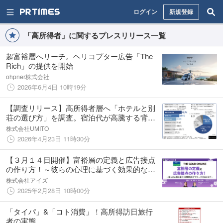
ログイン
新規登録
「高所得者」に関するプレスリリース一覧
超富裕層へリーチ。ヘリコプター広告「The
Rich」の提供を開始
ohpner株式会社
2026年6月4日 10時19分
【調査リリース】高所得者層へ「ホテルと別
荘の選び方」を調査。宿泊代が高騰する背景
で旅の行動や嗜好に変化はあるのか
株式会社UMITO
2026年4月23日 11時30分
【３月１４日開催】富裕層の定義と広告接点
の作り方！～彼らの心理に基づく効果的なア
プローチ手法とは？～
株式会社アイズ
2025年2月28日 10時00分
「タイパ」&「コト消費」！高所得訪日旅行
者の実態