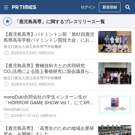
ログイン
新規登録
「鹿児島高専」に関するプレスリリース一覧
【鹿児島高専】バドミントン部「第61回鹿児
島県高等学校バドミントン競技大会」におい
て男子団体戦初優勝 高専として全国初のイ
独立行政法人国立高等専門学校機構
ンターハイ出場
2026年6月24日 09時30分
【鹿児島高専】豊橋技科大との共同研究
CO₂活用による陸上養殖研究に国会議員らが
現地視察
独立行政法人国立高等専門学校機構
2026年6月24日 09時30分
monoDuki合同会社の学生インターン生が
「HORROR GAME SHOW Vol.1」にてXR作
品を出展
monoDuki LLC.
2025年11月14日 09時00分
【鹿児島高専】「高専生のための地域企業研
究会」を開催しました