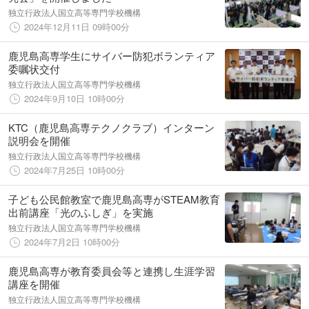
独立行政法人国立高等専門学校機構
2024年12月11日 09時00分
鹿児島高専学生にサイバー防犯ボランティア
委嘱状交付
独立行政法人国立高等専門学校機構
2024年9月10日 10時00分
KTC（鹿児島高専テクノクラブ）インターン
説明会を開催
独立行政法人国立高等専門学校機構
2024年7月25日 10時00分
子ども公民館教室で鹿児島高専がSTEAM教育
出前講座「光のふしぎ」を実施
独立行政法人国立高等専門学校機構
2024年7月2日 10時00分
鹿児島高専が教育委員会等と連携し生涯学習
講座を開催
独立行政法人国立高等専門学校機構