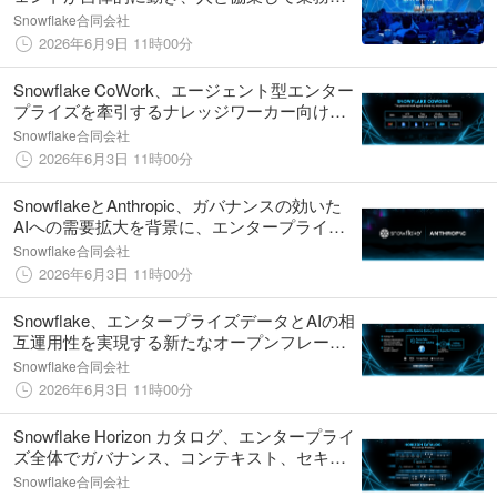
変革する「エージェンティック エンタープラ
Snowflake合同会社
イズ」の時代へ
2026年6月9日 11時00分
Snowflake CoWork、エージェント型エンター
プライズを牽引するナレッジワーカー向けパ
ーソナルAIエージェントへと進化
Snowflake合同会社
2026年6月3日 11時00分
SnowflakeとAnthropic、ガバナンスの効いた
AIへの需要拡大を背景に、エンタープライズ
AIの活用を加速
Snowflake合同会社
2026年6月3日 11時00分
Snowflake、エンタープライズデータとAIの相
互運用性を実現する新たなオープンフレーム
ワークを発表
Snowflake合同会社
2026年6月3日 11時00分
Snowflake Horizon カタログ、エンタープライ
ズ全体でガバナンス、コンテキスト、セキュ
リティを一元化し、信頼性の高いAIを強化
Snowflake合同会社