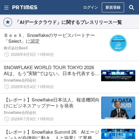
ログイン
新規登録
「AIデータクラウド」に関するプレスリリース一覧
ＢｅｅＸ、Snowflakeのサービスパートナー
「Select」に認定
株式会社BeeX
2026年8月5日 11時00分
SNOWFLAKE WORLD TOUR TOKYO 2026
AIは、もう"実験"ではない。日本を代表する
40社超が、"稼働中"のAIを語る2日間
Snowflake合同会社
2026年8月4日 11時00分
【レポート】Snowflake日本法人、報道機関向
けにビジネスアップデートを発表
Snowflake合同会社
2026年7月9日 11時00分
【レポート】Snowflake Summit 26 AIエージ
ェントが自律的に動き、人と協業して業務を