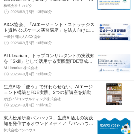
グ企業にも認定
株式会社キカガク
2026年8月5日 13時00分
AICX協会、「AIエージェント・ストラテジス
ト資格 公式ケース演習講座」を法人向けに初
開催｜9月28日（月）にオンライン開催
一般社団法人AICX協会
2026年8月5日 10時00分
AI Librarium、トップコンサルタントの実践知
を「Skill」として活用する実践型FDE育成プ
ログラム 「FDE College」を提供開始
AI Librarium株式会社
2026年8月4日 12時00分
生成AIを「使う」で終わらせない。AIエージ
ェント構築とFDE実践、2つの新講座を始動
がばいAIコンサルティング株式会社
2026年8月4日 11時18分
東大松尾研発パンハウス、生成AI活用の実践
知を発信するオウンドメディア『パンハウス
インサイト』を開設 ― 導入支援300社以上の
株式会社パンハウス