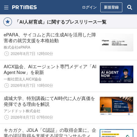
ログイン
新規登録
「AI人材育成」に関するプレスリリース一覧
ePARA、サイコムと共に生成AIを活用した障
害者の就労支援を本格始動
株式会社ePARA
2026年8月7日 12時00分
AICX協会、AIエージェント専門メディア「AI
Agent Now」を刷新
一般社団法人AICX協会
2026年8月7日 10時00分
成城大学、特別講義にてAI時代に人が真価を
発揮できる理由を解説
アンドドット株式会社
2026年8月7日 07時00分
キカガク、JDLA「C認証」の取得企業に。企
業の認証取得を支援する認定コンサルティン