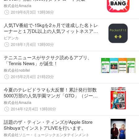
株式会社Amazia
2019年6月3日 13時36分
人気TV番組で-15kgを2ヵ月で達成した名トレ
ーナーと１万DL以上の人気フィットネスアプ
リの開発者が作ったフィットネスアプリ登場!!
ビアンカ
『POCKET FIT』Apple Storeにて公開開始!!
2018年1月4日 13時00分
テニスニュースがサクサク読めるアプリ、
「Tennis News」が誕生！
株式会社nobitel
2015年2月4日 21時23分
今夏のテレビドラマも大反響！累計発行部数
5000万部の人気学園マンガ「GTO」（ジーテ
ィーオー）が全巻無料で読める！ 無料マンガ
株式会社Amazia
アプリ「マンガBANG」（iOS/Android）リリ
2014年12月4日 13時00分
ース！
話題のザ・ティン・ティンズがApple Store
ShibuyaでインストアLIVEを行います。
株式会社ソニー・ミュージックエンタテインメント