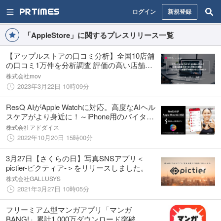
ログイン
新規登録
「AppleStore」に関するプレスリリース一覧
【アップルストアの口コミ分析】全国10店舗
の口コミ1万件を分析調査 評価の高い店舗と
低い店舗、何が違う？【#週刊MEOレポー
株式会社mov
ト】
2023年3月22日 10時09分
ResQ AIがApple Watchに対応。高度なAIヘル
スケアがより身近に！～iPhone用のバイタル
データ連携アプリ、11月より無料ご提供予定
株式会社アドダイス
～
2022年10月20日 15時00分
3月27日【さくらの日】写真SNSアプリ＜
pictier-ピクティア-＞をリリースしました。
株式会社GALLUSYS
2021年3月27日 10時05分
フリーミアム型マンガアプリ「マンガ
BANG!」累計1,000万ダウンロード突破