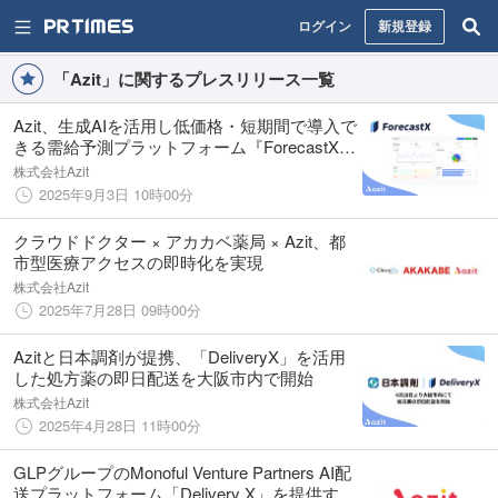
ログイン
新規登録
「Azit」に関するプレスリリース一覧
Azit、生成AIを活用し低価格・短期間で導入で
きる需給予測プラットフォーム『ForecastX』
を正式リリース
株式会社Azit
2025年9月3日 10時00分
クラウドドクター × アカカベ薬局 × Azit、都
市型医療アクセスの即時化を実現
株式会社Azit
2025年7月28日 09時00分
Azitと日本調剤が提携、「DeliveryX」を活用
した処方薬の即日配送を大阪市内で開始
株式会社Azit
2025年4月28日 11時00分
GLPグループのMonoful Venture Partners AI配
送プラットフォーム「Delivery X」を提供する