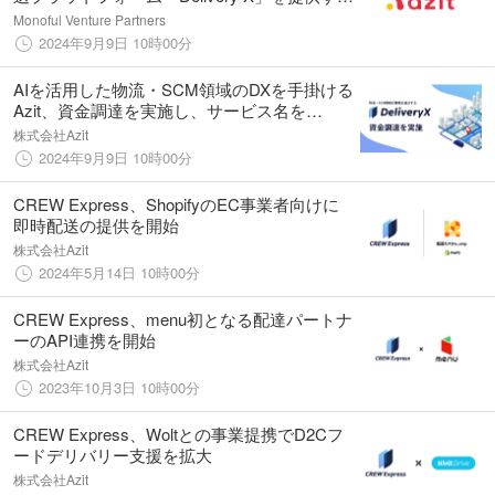
株式会社Azitへリード投資家として出資参画
Monoful Venture Partners
2024年9月9日 10時00分
AIを活用した物流・SCM領域のDXを手掛ける
Azit、資金調達を実施し、サービス名を
「DeliveryX」へ
株式会社Azit
2024年9月9日 10時00分
CREW Express、ShopifyのEC事業者向けに
即時配送の提供を開始
株式会社Azit
2024年5月14日 10時00分
CREW Express、menu初となる配達パートナ
ーのAPI連携を開始
株式会社Azit
2023年10月3日 10時00分
CREW Express、Woltとの事業提携でD2Cフ
ードデリバリー支援を拡大
株式会社Azit