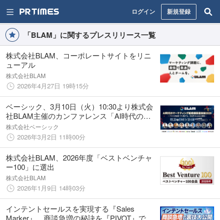
ログイン
新規登録
「BLAM」に関するプレスリリース一覧
株式会社BLAM、コーポレートサイトをリニ
ューアル
株式会社BLAM
2026年4月27日 19時15分
ベーシック、3月10日（火）10:30より株式会
社BLAM主催のカンファレンス「AI時代のマ
ーケティング組織構築最前線2026」に登壇
株式会社ベーシック
2026年3月2日 11時00分
株式会社BLAM、2026年度「ベストベンチャ
ー100」に選出
株式会社BLAM
2026年1月9日 14時03分
インテントセールスを実現する『Sales
Marker』、商談急増の秘訣を『PIVOT』で公