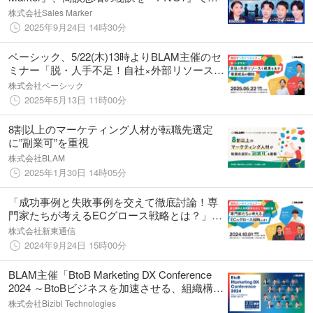
開
株式会社Sales Marker
2025年9月24日 14時30分
ベーシック、5/22(木)13時よりBLAM主催のセ
ミナー「脱・人手不足！自社×外部リソースで
成果を出す事業成長の戦略」に登壇
株式会社ベーシック
2025年5月13日 11時00分
8割以上のマーケティング人材が転職先選定
に”副業可”を重視
株式会社BLAM
2025年1月30日 14時05分
「成功事例と失敗事例を交えて徹底討論！専
門家たちが考えるECグロース戦略とは？」
ウェビナーを10/1（火）に開催
株式会社新東通信
2024年9月24日 15時00分
BLAM主催「BtoB Marketing DX Conference
2024 ～BtoBビジネスを加速させる、組織構築
と施策15選～」にBiziblが登壇
株式会社Bizibl Technologies