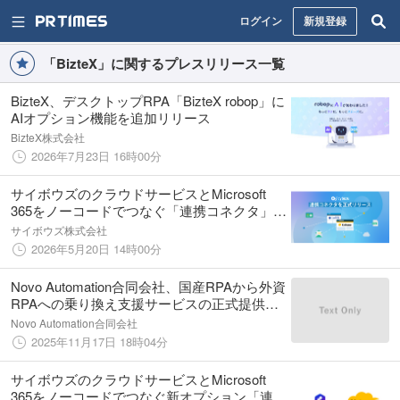
ログイン
新規登録
「BizteX」に関するプレスリリース一覧
BizteX、デスクトップRPA「BizteX robop」に
AIオプション機能を追加リリース
BizteX株式会社
2026年7月23日 16時00分
サイボウズのクラウドサービスとMicrosoft
365をノーコードでつなぐ「連携コネクタ」を
正式リリース
サイボウズ株式会社
2026年5月20日 14時00分
Novo Automation合同会社、国産RPAから外資
RPAへの乗り換え支援サービスの正式提供を
10月から開始(HPへの公開を開始)
Novo Automation合同会社
2025年11月17日 18時04分
サイボウズのクラウドサービスとMicrosoft
365をノーコードでつなぐ新オプション「連携