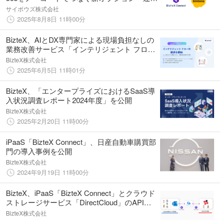
コネクタ」β版提供開始
サイボウズ株式会社
2025年8月8日 11時00分
BizteX、AIとDX専門家による現場負担なしの
業務改善サービス「インテリジェント フロ
ー」の提供を開始
BizteX株式会社
2025年6月5日 11時01分
BizteX、「エンタープライズにおけるSaaS導
入状況調査レポート2024年度」を公開
BizteX株式会社
2025年2月20日 11時00分
iPaaS「BizteX Connect」、日産自動車購買部
門の導入事例を公開
BizteX株式会社
2024年9月19日 11時00分
BizteX、iPaaS「BizteX Connect」とクラウド
ストレージサービス「DirectCloud」のAPI連
携コネクタをリリース
BizteX株式会社