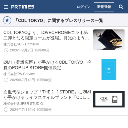
ログイン
新規登録
「CDL TOKYO」に関するプレスリリース一覧
CDL TOKYOより、LOVECHROMEコラボ第
二弾となる限定コームが登場。月光のように
輝く限定モデル、CDL TOKYO公式ショップ
株式会社YC・Primarily
で2/6(金)より販売開始。
2026年2月2日 12時00分
ØMI（登坂広臣）が手がけるCDL TOKYO、今
夏のPOP UP STORE開催決定
株式会社TW Service
2025年7月18日 10時00分
次世代型ショップ「THE [ ] STORE」にØMI
が手がけるライフスタイルブランド「CDL
TOKYO」が出店決定
株式会社SUPER STUDIO
2024年7月19日 10時00分