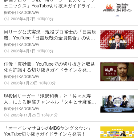
ェニックス」YouTube切り抜きガイドライン
を発表他チームのコンテンツと複合切り抜き
株式会社KADOKAWA
も可能に
2026年4月7日 12時00分
Ｍリーグ公式実況・現役プロ雀士の「日吉辰
哉」YouTube「日吉辰哉の全員集合」の切り
抜きガイドラインを発表！〜CSPを通して権
株式会社KADOKAWA
利者に収益還元や他社映像を組み合わせた複
2026年4月1日 13時00分
合切り抜きが可能〜
俳優「真砂豪」YouTubeでの切り抜きと収益
化を許諾する切り抜きガイドラインを発
表！〜KADOKAWA CSPを通して本人にも収
株式会社KADOKAWA
益還元〜
2026年1月23日 18時00分
現役Mリーガー「滝沢和典」と「佐々木寿
人」による麻雀チャンネル『タキヒサ麻雀ラ
ボ』YouTubeの切り抜きガイドラインを発
株式会社KADOKAWA
表！
2025年11月25日 15時01分
「オーイシマサヨシのMBSヤングタウン」
YouTube切り抜きガイドラインを発表！