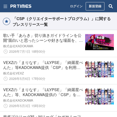
ログイン
新規登録
「CSP（クリエイターサポートプログラム）」に関する
プレスリリース一覧
歌い手「あらき」切り抜きガイドラインを公
開“面白いと思ったシーンや好きな場面を、ル
ールの範囲内で自由に切り抜いて楽しんで”
株式会社KADOKAWA
2026年7月1日 18時00分
VEXZの「まりなす」「LiLYPSE」「綺羅星ぺ
んた」等KADOKAWA提供「CSP」を利用開
始
株式会社VEXZ
2026年5月6日 17時00分
VEXZの「まりなす」「LiLYPSE」「綺羅星ぺ
んた」等、KADOKAWA提供の「CSP」を利
用開始！ゲーム・アニメ・カラオケ音源など
株式会社KADOKAWA
著作物の二次利用が可能に
2026年5月3日 15時30分
麻雀プロリーグ戦・Mリーグ「セガサミーフ