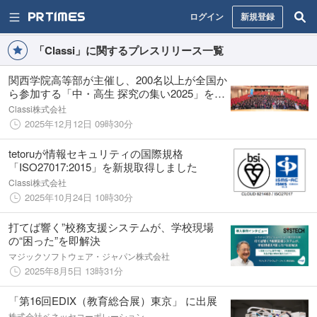
ログイン
新規登録
「Classi」に関するプレスリリース一覧
関西学院高等部が主催し、200名以上が全国か
ら参加する「中・高生 探究の集い2025」を4
年連続でClassiが後援
Classi株式会社
2025年12月12日 09時30分
tetoruが情報セキュリティの国際規格
「ISO27017:2015」を新規取得しました
Classi株式会社
2025年10月24日 10時30分
打てば響く”校務支援システムが、学校現場
の“困った”を即解決
マジックソフトウェア・ジャパン株式会社
2025年8月5日 13時31分
「第16回EDIX（教育総合展）東京」 に出展
株式会社ベネッセコーポレーション