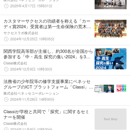
2025年4月17日 15時01分
カスタマーサクセスの功績者を称える「カー
ディ賞2024」受賞者は第一生命保険の荒木貴
幸氏とClassiの林部貴亮氏
サクセスラボ株式会社
2024年12月25日 10時05分
関西学院高等部が主催し、約300名が全国から
参加する「中・高生 探究の集い2024」を3年
連続でClassiが後援
Classi株式会社
2024年12月9日 10時30分
法務省の少年院等の修学支援事業にベネッセ
グループのICT プラットフォーム「Classi」を
提供 全国の少年院・少年刑務所・刑務所な
株式会社ベネッセコーポレーション
ど41施設で展開
2024年11月28日 14時00分
Classiが学校と共同で「探究」に関するセミ
ナーを開催
Classi株式会社
2024年11月8日 10時30分