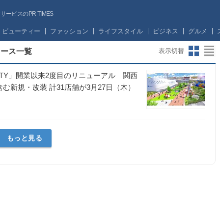
ビスのPR TIMES
ビューティー
ファッション
ライフスタイル
ビジネス
グルメ
リース一覧
表示切替
ITY」開業以来2度目のリニューアル 関西
む新規・改装 計31店舗が3月27日（木）
もっと見る