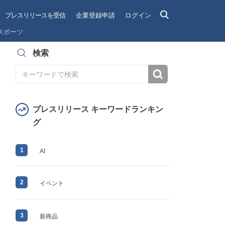
プレスリリースを受信
企業登録申請
ログイン
スポーツ
検索
検索
プレスリリース キーワードランキン
グ
1
AI
2
イベント
3
新商品