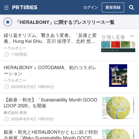
ログイン
新規登録
「HERALBONY」に関するプレスリリース一覧
繰り返すリズム、響きあう変奏。「反復と変
奏」Hung Kei Shiu、宮川 佑理子、北村 悠、
西岡 弘治の4名による原画展示。
ヘラルボニー
11時間前
HERALBONY × COTODAMA、初のコラボレ
ーション
ヘラルボニー
2026年8月5日 16時30分
【銀座・和光】「Sustainability Month GOOD
LOOP 2026」を開催
株式会社 和光
2026年8月4日 13時30分
銀座・和光とHERALBONYがともに紡ぐ特別
企画展「Wako Sustainability Month GOOD