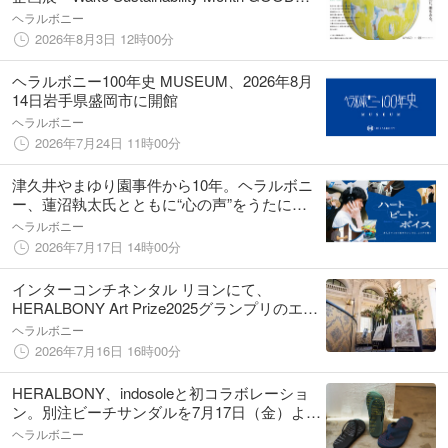
LOOP 2026」8月6日（木）より開催
ヘラルボニー
2026年8月3日 12時00分
ヘラルボニー100年史 MUSEUM、2026年8月
14日岩手県盛岡市に開館
ヘラルボニー
2026年7月24日 11時00分
津久井やまゆり園事件から10年。ヘラルボニ
ー、蓮沼執太氏とともに“心の声”をうたにす
る映像を制作、7月26日に一般公開
ヘラルボニー
2026年7月17日 14時00分
インターコンチネンタル リヨンにて、
HERALBONY Art Prize2025グランプリのエヴ
リン・ポスティックの展覧会が開催
ヘラルボニー
2026年7月16日 16時00分
HERALBONY、indosoleと初コラボレーショ
ン。別注ビーチサンダルを7月17日（金）より
銀座店にて先行発売
ヘラルボニー