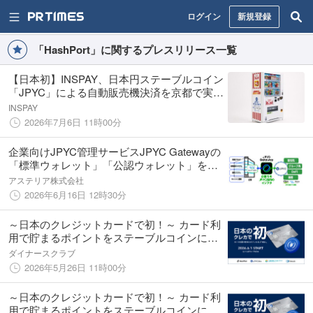
ログイン
新規登録
「HashPort」に関するプレスリリース一覧
【日本初】INSPAY、日本円ステーブルコイン
「JPYC」による自動販売機決済を京都で実証
実験
INSPAY
2026年7月6日 11時00分
企業向けJPYC管理サービスJPYC Gatewayの
「標準ウォレット」「公認ウォレット」を発
表
アステリア株式会社
2026年6月16日 12時30分
～日本のクレジットカードで初！～ カード利
用で貯まるポイントをステーブルコインに。
2026年6月1日、ダイナースクラブのポイント
ダイナースクラブ
を日本円ステーブルコイン「JPYC」に交換す
2026年5月26日 11時00分
るサービスがスタート。
～日本のクレジットカードで初！～ カード利
用で貯まるポイントをステーブルコインに。