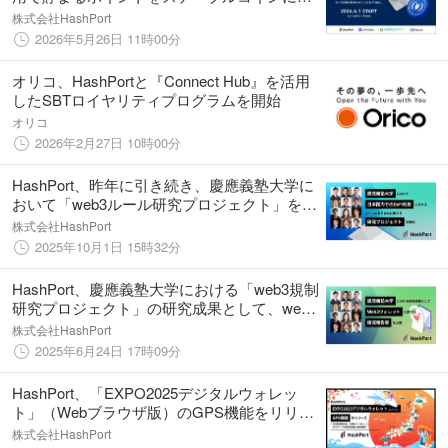
2026年6月1日、ダイナースクラブのポイント
株式会社HashPort
を日本円ステーブルコイン「JPYC」に交換す
2026年5月26日 11時00分
るサービスがスタート。
オリコ、HashPortと『Connect Hub』を活用
したSBTロイヤリティプログラムを開始
オリコ
2026年2月27日 10時00分
HashPort、昨年に引き続き、慶應義塾大学に
おいて「web3ルール研究プロジェクト」を実
施−日本国内でのDeFi利用に対する適切なル
株式会社HashPort
ールのありかたを検討−
2025年10月1日 15時32分
HashPort、慶應義塾大学における「web3規制
研究プロジェクト」の研究成果として、web3
ウォレットに関する研究報告書を公表
株式会社HashPort
2025年6月24日 17時09分
HashPort、「EXPO2025デジタルウォレッ
ト」（Webブラウザ版）のGPS機能をリリー
ス～日本政府観光局（JNTO）、万博をテーマ
株式会社HashPort