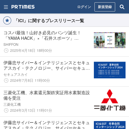
ログイン
新規登録
「ICI」に関するプレスリリース一覧
コスパ最強！山好き必見のパンツ誕生！
「YAMA HACK」×「石井スポーツ」
×「phenix」が夢のコラボ
SHIFFON
2025年4月18日 18時00分
伊藤忠サイバー＆インテリジェンスとセキュ
アスカイ・テクノロジー、サイバーセキュリ
ティに興味のある学生に向けた夏季合同イン
セキュアスカイ
ターンシップを開催
2024年7月8日 11時00分
三菱化工機、水素還元製鉄実証用水素製造設
備を受注
三菱化工機
2024年3月13日 11時01分
伊藤忠サイバー＆インテリジェンスとセキュ
アスカイ・テクノロジー、サイバーセキュリ