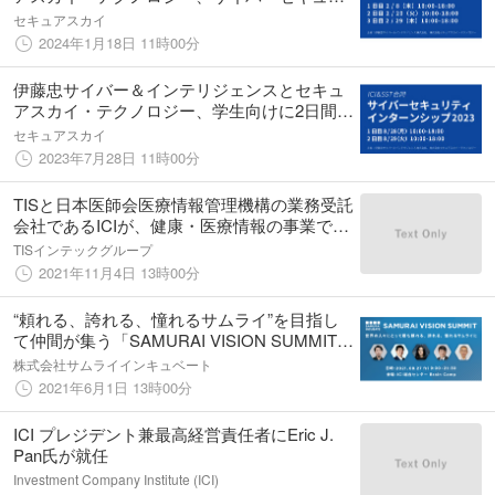
ティを学び＆体験する3週間！学生向け冬季合
セキュアスカイ
同インターンシップを開催
2024年1月18日 11時00分
伊藤忠サイバー＆インテリジェンスとセキュ
アスカイ・テクノロジー、学生向けに2日間の
サイバーセキュリティを学び＆体験するイン
セキュアスカイ
ターンシップを共同開催
2023年7月28日 11時00分
TISと日本医師会医療情報管理機構の業務受託
会社であるICIが、健康・医療情報の事業で業
務提携
TISインテックグループ
2021年11月4日 13時00分
“頼れる、誇れる、憧れるサムライ”を目指し
て仲間が集う「SAMURAI VISION SUMMIT」
2021年8月27日（金）開催決定！
株式会社サムライインキュベート
2021年6月1日 13時00分
ICI プレジデント兼最高経営責任者にEric J.
Pan氏が就任
Investment Company Institute (ICI)