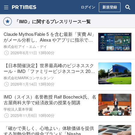
ログイン
新規登録
「IMD」に関するプレスリリース一覧
Claude Mythos/Fable 5 を含む最新「実費 AI」
がメール分析し、Alexa やアプリに指示でき
る新機能を mailSpeak に追加
株式会社アイ・エム・デイ
2026年6月11日 13時00分
【日本開催決定】世界最高峰のビジネススク
ール・IMD「ファミリービジネスコース 2026
in Tokyo」
株式会社MARKコンサルタンツ
2026年1月14日 13時30分
IMD（スイス）名誉教授 Ralf Boscheck氏、名
古屋商科大学で経済政策の授業を開講
学校法人栗本学園
2025年11月6日 10時00分
「確かで美しく、心地よい」体験価値を提供
する加飾分野の統合ブランド「Nissha