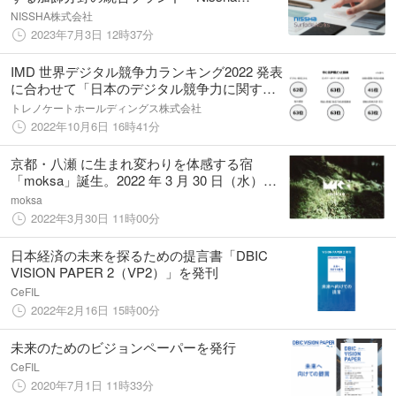
SurfaceWorks（サーフェスワークス）」をロ
NISSHA株式会社
ーンチ
2023年7月3日 12時37分
IMD 世界デジタル競争力ランキング2022 発表
に合わせて「日本のデジタル競争力に関する
調査」を実施
トレノケートホールディングス株式会社
2022年10月6日 16時41分
京都・八瀬 に生まれ変わりを体感する宿
「moksa」誕生。2022 年 3 月 30 日（水）グ
ランドオープン
moksa
2022年3月30日 11時00分
日本経済の未来を探るための提言書「DBIC
VISION PAPER 2（VP2）」を発刊
CeFIL
2022年2月16日 15時00分
未来のためのビジョンペーパーを発行
CeFIL
2020年7月1日 11時33分