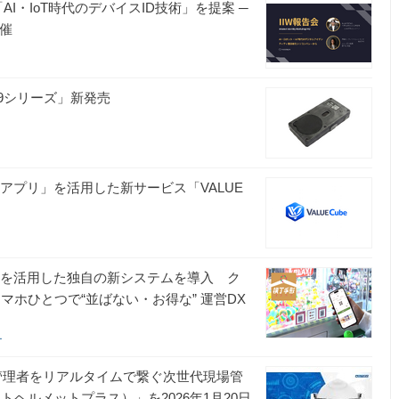
AI・IoT時代のデバイスID技術」を提案 ─
開催
09シリーズ」新発売
ニアプリ」を活用した新サービス「VALUE
リ」を活用した独自の新システムを導入 ク
マホひとつで“並ばない・お得な” 運営DX
ー
管理者をリアルタイムで繋ぐ次世代現場管
スマートヘルメットプラス）」を2026年1月20日