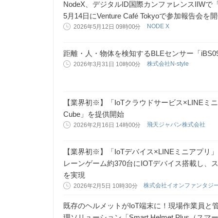
NodeX、デジタルID国際カンファレンスIIWで「
5月14日にVenture Café Tokyoで参加報告会を
NODE X
2026年5月12日 09時00分
距離・人・物体を検知するBLEセンサー「iBS
株式会社N-style
2026年3月31日 10時00分
【業界初※】「IoTクラウドサービス×LINEミ
Cube」を提供開始
飛天ジャパン株式会社
2026年2月16日 14時00分
【業界初※】「IoTデバイス×LINEミニアプ
レーンゲーム約370台にIOTデバイス搭載し、ス
を実現
株式会社イオンファンタジ
2026年2月5日 10時30分
既存のヘルメットがIoT端末に！現場作業員と
理ソリューション「Smart Helmet Plus（