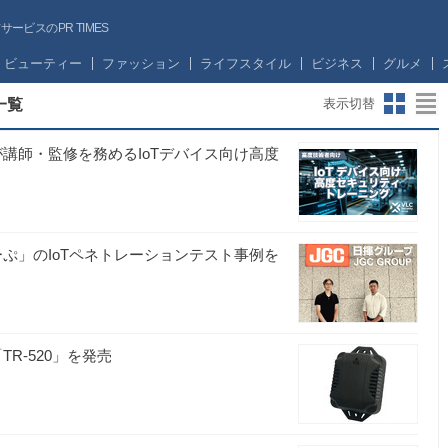
ビスのPR TIMES
ビューティー
ファッション
ライフスタイル
ビジネス
グルメ
一覧
表示切替
が講師・監修を務めるIoTデバイス向け高度
ィ
するーぷ」のIoTペネトレーションテスト事例を
TR-520」を発売