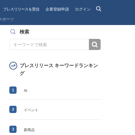
プレスリリースを受信
企業登録申請
ログイン
スポーツ
検索
検索
プレスリリース キーワードランキン
グ
1
AI
2
イベント
3
新商品