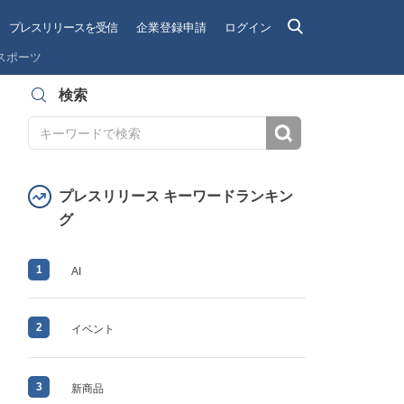
プレスリリースを受信
企業登録申請
ログイン
スポーツ
検索
検索
プレスリリース キーワードランキン
グ
1
AI
2
イベント
3
新商品