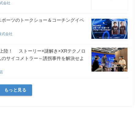
株式会社
スポーツのトークショー＆コーチングイベ
グ株式会社
上陸！ ストーリー×謎解き×XRテクノロ
人のサイコメトラー～誘拐事件を解決せよ
貨店
もっと見る