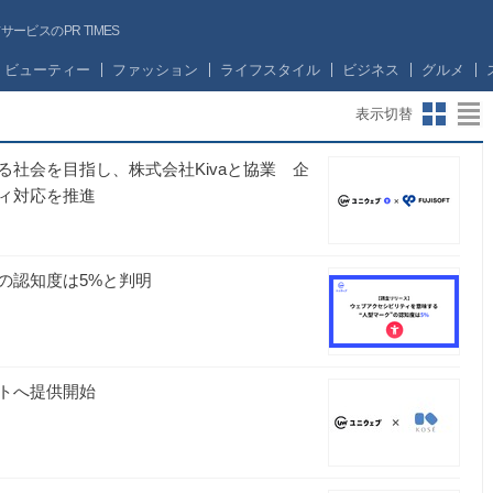
ビスのPR TIMES
ビューティー
ファッション
ライフスタイル
ビジネス
グルメ
表示切替
社会を目指し、株式会社Kivaと協業 企
ィ対応を推進
の認知度は5%と判明
トへ提供開始