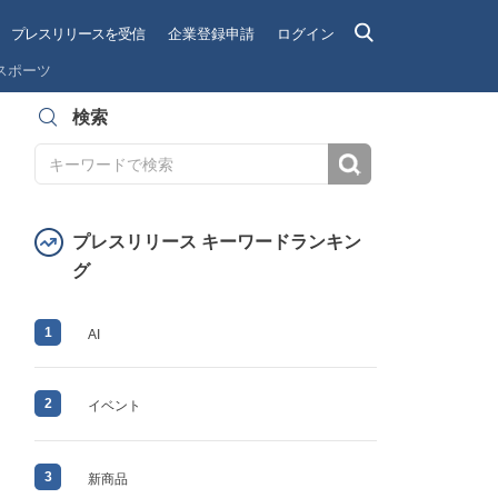
プレスリリースを受信
企業登録申請
ログイン
スポーツ
検索
検索
プレスリリース キーワードランキン
グ
1
AI
2
イベント
3
新商品