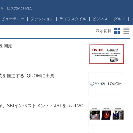
ビスのPR TIMES
ビューティー
ファッション
ライフスタイル
ビジネス
グルメ
表示切替
を開始
会実装を推進するLQUOMに出資
SBIインベストメント・JSTをLead VC