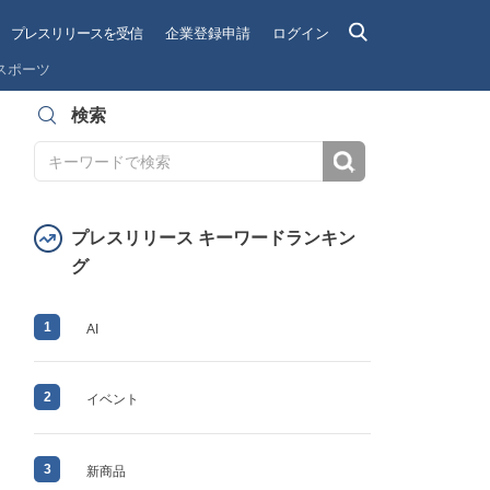
プレスリリースを受信
企業登録申請
ログイン
スポーツ
検索
検索
プレスリリース キーワードランキン
グ
1
AI
2
イベント
3
新商品