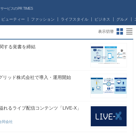
ビスのPR TIMES
ビューティー
ファッション
ライフスタイル
ビジネス
グルメ
表示切替
関する覚書を締結
ーグリッド株式会社で導入・運用開始
れるライブ配信コンテンツ「LIVE-X」
合同会社