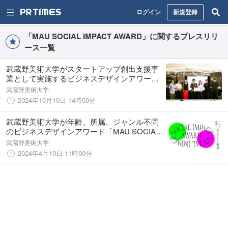
ログイン
新規登録
「MAU SOCIAL IMPACT AWARD」に関するプレスリリ
ース一覧
武蔵野美術⼤学がスタートアップ創出⽀援事
業として実施するビジネスデザインアワード
「MAU SOCIAL IMPACT AWARD」の受賞者
武蔵野美術大学
が決定！
2024年10月10日 14時00分
武蔵野美術大学が年齢、所属、ジャンル不問
のビジネスデザインアワード「MAU SOCIAL
IMPACT AWARD」を開催【5/7締切】募集説
武蔵野美術大学
明会とトークセッションを4/27開催！
2024年4月19日 11時00分