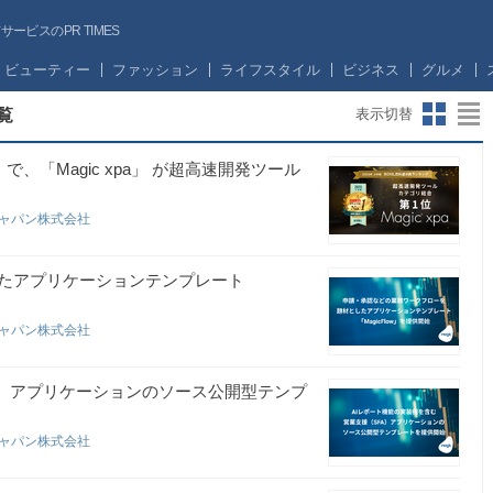
ビスのPR TIMES
ビューティー
ファッション
ライフスタイル
ビジネス
グルメ
覧
表示切替
 で、「Magic xpa」 が超高速開発ツール
ジャパン株式会社
たアプリケーションテンプレート
ジャパン株式会社
A）アプリケーションのソース公開型テンプ
ジャパン株式会社