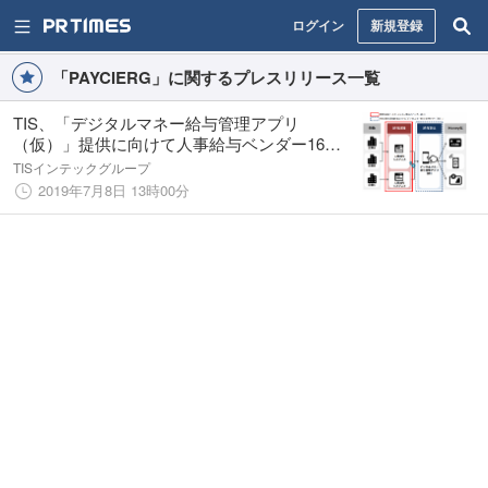
ログイン
新規登録
「PAYCIERG」に関するプレスリリース一覧
TIS、「デジタルマネー給与管理アプリ
（仮）」提供に向けて人事給与ベンダー16社
と協業
TISインテックグループ
2019年7月8日 13時00分