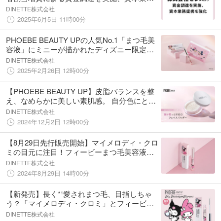
提携を強化
DINETTE株式会社
2025年6月5日 11時00分
PHOEBE BEAUTY UPの人気No.1「まつ毛美
容液」にミニーが描かれたディズニー限定デ
ザインが登場！まつ毛がキュートなミニーと
DINETTE株式会社
一緒に、あなたもぱっちり愛されまつ毛に。
2025年2月26日 12時00分
【PHOEBE BEAUTY UP】皮脂バランスを整
え、なめらかに美しい素肌感。 自分色にとけ
込むフェイスパウダーが12月10日新登場。
DINETTE株式会社
2024年12月2日 12時00分
【8月29日先行販売開始】マイメロディ・クロ
ミの目元に注目！フィービーまつ毛美容液に
「マイメロディ・クロミ」が描かれた数量限
DINETTE株式会社
定デザインが登場！
2024年8月29日 14時00分
【新発売】長く*¹愛されまつ毛、目指しちゃ
う？「マイメロディ・クロミ」とフィービー
まつ毛美容液がコラボした限定デザインが登
DINETTE株式会社