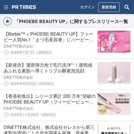
ログイン
新規登録
「PHOEBE BEAUTY UP」に関するプレスリリース一覧
【Barbie™ × PHOEBE BEAUTY UP】フィー
ビー人気No.1「まつ毛美容液」にバービーが
描かれたコラボレーション限定デザインが登
DINETTE株式会社
場！
2026年7月7日 12時00分
【新発売】濃密弾力泡で毛穴洗浄*¹！透明感
あふれる素肌へ導くトリプル酵素泡洗顔
DINETTE株式会社
2026年6月24日 12時00分
【香港初進出】シリーズ累計 200 万本*突破の
PHOEBE BEAUTY UP（フィービービューテ
ィーアップ）、@cosme HONG KONG で展
DINETTE株式会社
開スタート！
2025年11月26日 12時00分
DINETTE株式会社、株式会社セレスから第三
者割当増資による資金調達を実施、資本業務