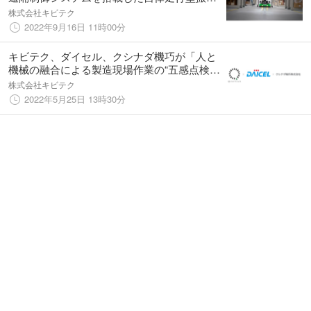
ロボットによる新しい搬送サービス「HATSキ
株式会社キビテク
ャリー」の販売を開始
2022年9月16日 11時00分
キビテク、ダイセル、クシナダ機巧が「人と
機械の融合による製造現場作業の“五感点検の
強化”と“在宅化”」の共同研究を開始
株式会社キビテク
2022年5月25日 13時30分