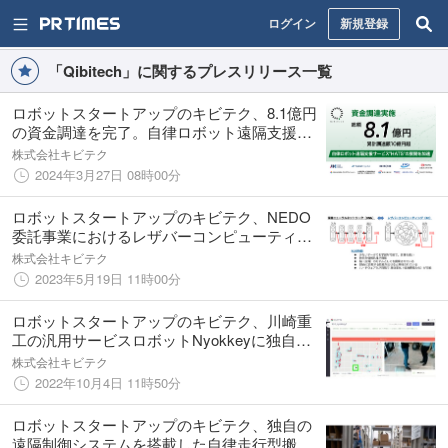
ログイン
新規登録
「Qibitech」に関するプレスリリース一覧
ロボットスタートアップのキビテク、8.1億円
の資金調達を完了。自律ロボット遠隔支援サ
ービス”HATS”の展開を加速
株式会社キビテク
2024年3月27日 08時00分
ロボットスタートアップのキビテク、NEDO
委託事業におけるレザバーコンピューティン
グ技術の実証実験および事業化推進として参
株式会社キビテク
画
2023年5月19日 11時00分
ロボットスタートアップのキビテク、川崎重
工の汎用サービスロボットNyokkeyに独自の
ロボット遠隔制御サービスHATS（ハッツ）を
株式会社キビテク
搭載し、実証実験を行いました
2022年10月4日 11時50分
ロボットスタートアップのキビテク、独自の
遠隔制御システムを搭載した自律走行型搬送