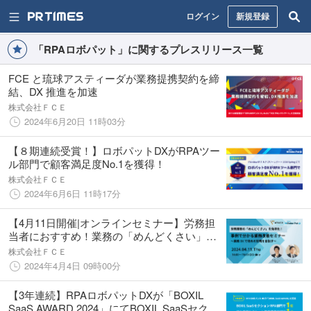
ログイン
新規登録
「RPAロボパット」に関するプレスリリース一覧
FCE と琉球アスティーダが業務提携契約を締
結、DX 推進を加速
株式会社ＦＣＥ
2024年6月20日 11時03分
【８期連続受賞！】ロボパットDXがRPAツー
ル部門で顧客満足度No.1を獲得！
株式会社ＦＣＥ
2024年6月6日 11時17分
【4月11日開催|オンラインセミナー】労務担
当者におすすめ！業務の「めんどくさい」を
効率化！事例で分かる業務改善セミナー
株式会社ＦＣＥ
2024年4月4日 09時00分
【3年連続】RPAロボパットDXが「BOXIL
SaaS AWARD 2024」にてBOXIL SaaSセクシ