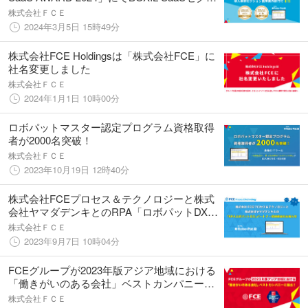
ョンRPA部門で1位、導入事例セクション医療
株式会社ＦＣＥ
業界部門で1位を受賞
2024年3月5日 15時49分
株式会社FCE Holdingsは「株式会社FCE」に
社名変更しました
株式会社ＦＣＥ
2024年1月1日 10時00分
ロボパットマスター認定プログラム資格取得
者が2000名突破！
株式会社ＦＣＥ
2023年10月19日 12時40分
株式会社FCEプロセス＆テクノロジーと株式
会社ヤマダデンキとのRPA「ロボパットDX」
パートナー契約締結のお知らせ
株式会社ＦＣＥ
2023年9月7日 10時04分
FCEグループが2023年版アジア地域における
「働きがいのある会社」ベストカンパニーに
選出！
株式会社ＦＣＥ